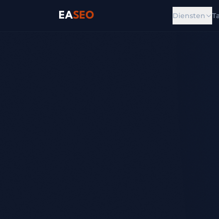
EA
SEO
Diensten
T