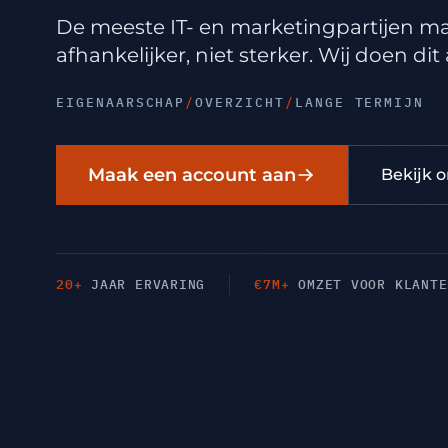
De meeste IT- en marketingpartijen m
afhankelijker, niet sterker. Wij doen dit
EIGENAARSCHAP
/
OVERZICHT
/
LANGE TERMIJN
Maak een account aan
Bekijk 
20+
€7M+
JAAR ERVARING
OMZET VOOR KLANTE