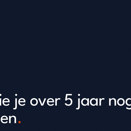
ie je over 5 jaar no
gen
.