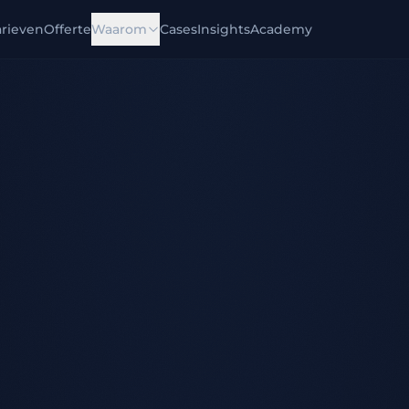
arieven
Offerte
Waarom
Cases
Insights
Academy