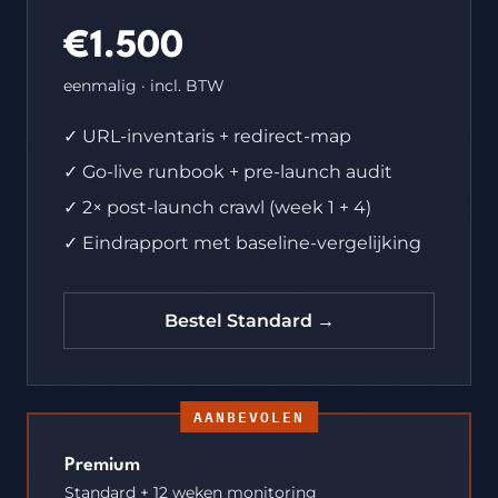
€1.500
eenmalig · incl. BTW
✓ URL-inventaris + redirect-map
✓ Go-live runbook + pre-launch audit
✓ 2× post-launch crawl (week 1 + 4)
✓ Eindrapport met baseline-vergelijking
Bestel Standard →
AANBEVOLEN
Premium
Standard + 12 weken monitoring