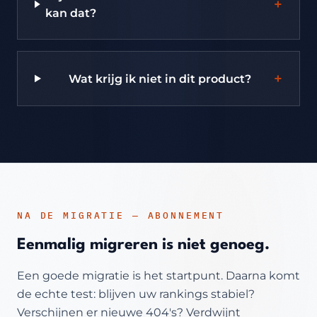
+
kan dat?
+
Wat krijg ik niet in dit product?
NA DE MIGRATIE — ABONNEMENT
Eenmalig migreren is niet genoeg.
Een goede migratie is het startpunt. Daarna komt
de echte test: blijven uw rankings stabiel?
Verschijnen er nieuwe 404's? Verdwijnt