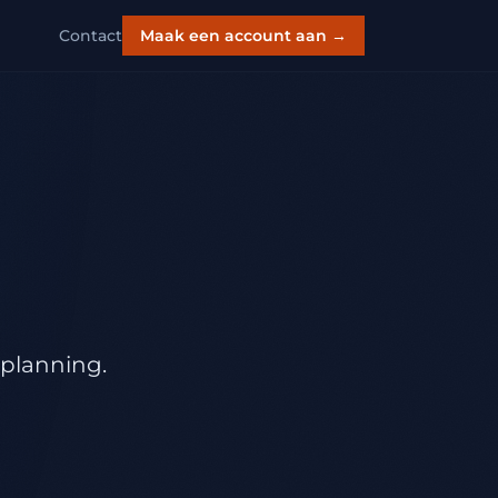
Contact
Maak een account aan →
nplanning.