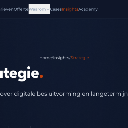
arieven
Offerte
Waarom
Cases
Insights
Academy
Home
/
Insights
/
Strategie
ategie
.
 over digitale besluitvorming en langetermij