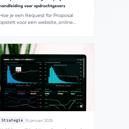
handleiding voor opdrachtgevers
Hoe je een Request for Proposal
opstelt voor een website, online
marketing of digitaal platform.
Structuur, criteria en veelgemaakte
fouten.
Strategie
15 januari 2025