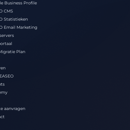
e Business Profile
O CMS
 Statistieken
O Email Marketing
ervers
ortaal
igratie Plan
ven
 EASEO
hts
emy
te aanvragen
ct