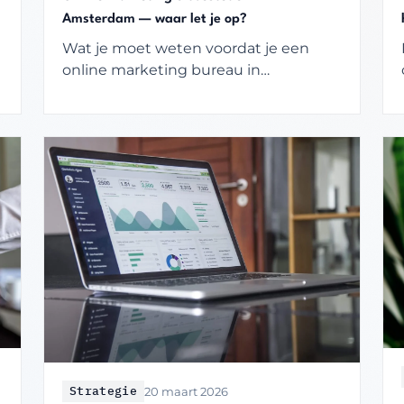
Amsterdam — waar let je op?
Wat je moet weten voordat je een
online marketing bureau in
Amsterdam kiest. Geen
verkooppraatje, maar eerlijke criteria
voor MKB en scale-ups.
Strategie
20 maart 2026