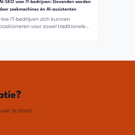
AI-SEO voor IT-bedrijven: Gevonden worden
door zoekmachines én AI-assistenten
Hoe IT-bedrijven zich kunnen
positioneren voor zowel traditionele
zoekmachines als AI-gestuurde
zoekresultaten. Praktische strategie
zonder hype.
atie?
aar je staat.