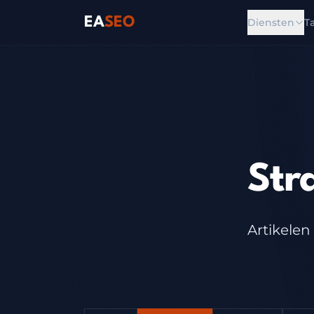
EA
SEO
Diensten
T
Str
Artikelen