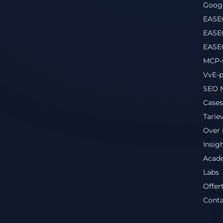
Googl
EASE
EASEO
EASE
MCP-s
VvE-p
SEO M
Cases
Tarie
Over
Insig
Acad
Labs
Offer
Conta