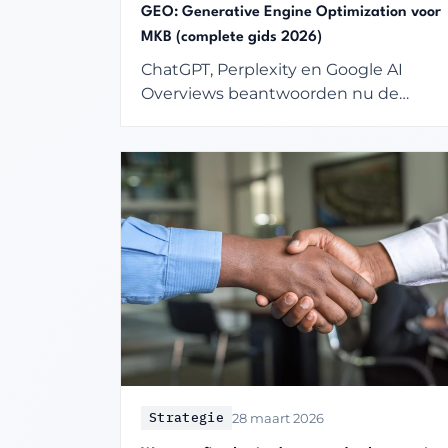
GEO: Generative Engine Optimization voor
MKB (complete gids 2026)
ChatGPT, Perplexity en Google AI
Overviews beantwoorden nu de
vragen van je klanten. Zo zorg je dat
jouw bedrijf genoemd wordt — in
plaats van je concurrent.
Strategie
28 maart 2026