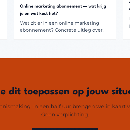
Online marketing abonnement — wat krijg
je en wat kost het?
Wat zit er in een online marketing
abonnement? Concrete uitleg over
inhoud, kosten en waarom dit model
werkt voor MKB en scale-ups.
je dit toepassen op jouw situ
nismaking. In een half uur brengen we in kaart w
Geen verplichting.