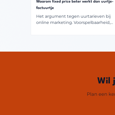
Waarom fixed price beter werkt dan uurtje-
factuurtje
Het argument tegen uurtarieven bij
online marketing. Voorspelbaarheid,
aligned incentives en focus op
resultaat in plaats van uren.
Wil 
Plan een ken