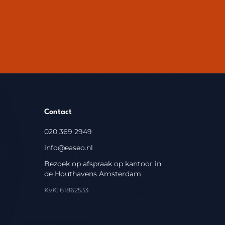
Contact
020 369 2949
info@easeo.nl
Bezoek op afspraak op kantoor in
de Houthavens Amsterdam
KvK: 61862533