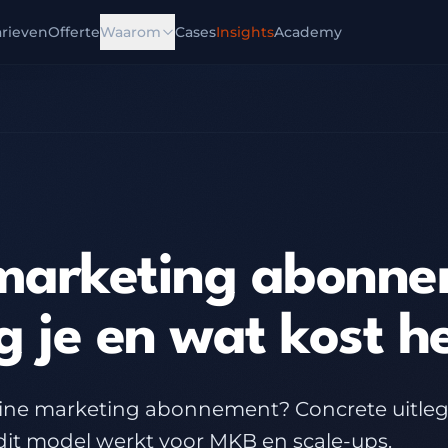
arieven
Offerte
Waarom
Cases
Insights
Academy
marketing abonn
g je en wat kost h
nline marketing abonnement? Concrete uitleg
it model werkt voor MKB en scale-ups.