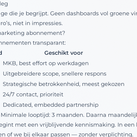
leg
e die je begrijpt. Geen dashboards vol groene vin
ro’s, niet in impressies.
 marketing abonnement?
onnementen transparant:
d
Geschikt voor
MKB, best effort op werkdagen
Uitgebreidere scope, snellere respons
Strategische betrokkenheid, meest gekozen
24/7 contact, prioriteit
Dedicated, embedded partnership
W. Minimale looptijd: 3 maanden. Daarna maandeli
egint met een
vrijblijvende kennismaking
. In een
 en of we bij elkaar passen — zonder verplichting.