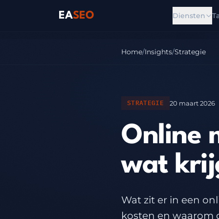
EA
SEO
Diensten
T
Home
/
Insights
/
Strategie
STRATEGIE
20 maart 2026
Online 
wat krij
Wat zit er in een o
kosten en waarom d