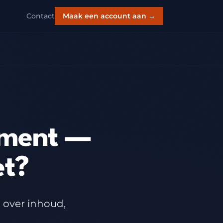
Contact
Maak een account aan →
ement —
et?
 over inhoud,