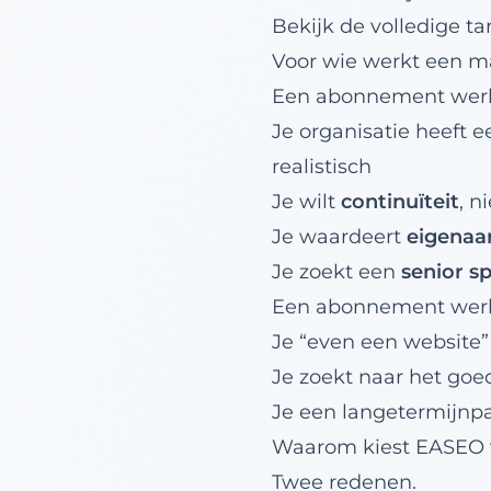
Bekijk de volledige t
Voor wie werkt een 
Een abonnement werkt
Je organisatie heeft 
realistisch
Je wilt
continuïteit
, n
Je waardeert
eigenaa
Je zoekt een
senior sp
Een abonnement werkt
Je “even een website”
Je zoekt naar het go
Je een langetermijnpa
Waarom kiest EASEO v
Twee redenen.