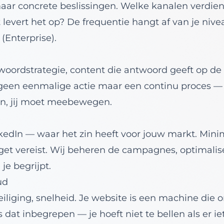
maar concrete beslissingen. Welke kanalen verdi
 levert het op? De frequentie hangt af van je niv
(Enterprise).
oordstrategie, content die antwoord geeft op de
is geen eenmalige actie maar een continu proces 
n, jij moet meebewegen.
nkedIn — waar het zin heeft voor jouw markt. Mi
et vereist. Wij beheren de campagnes, optimalis
 je begrijpt.
ud
eiliging, snelheid. Je website is een machine die 
dat inbegrepen — je hoeft niet te bellen als er iet