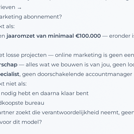
arieven →
marketing abonnement?
 als:
een
jaaromzet van minimaal €100.000
— eronder is
iet losse projecten — online marketing is geen ee
rschap
— alles wat we bouwen is van jou, geen lo
ecialist
, geen doorschakelende accountmanager
 niet als:
 nodig hebt en daarna klaar bent
edkoopste bureau
rtner zoekt die verantwoordelijkheid neemt, gee
oor dit model?