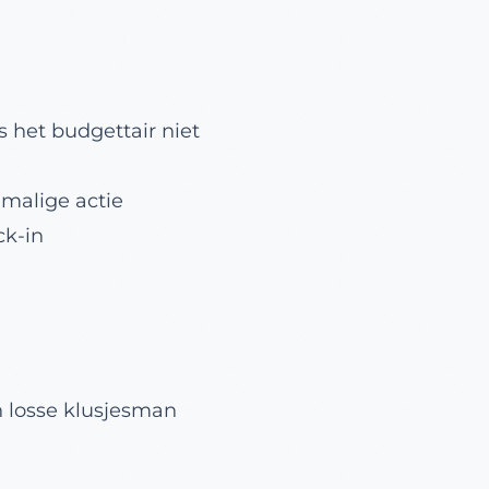
 het budgettair niet
nmalige actie
ck-in
n losse klusjesman