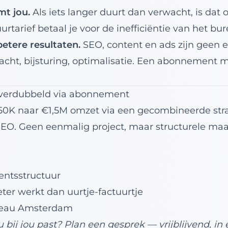
mt jou.
Als iets langer duurt dan verwacht, is dat
urtarief betaal je voor de inefficiëntie van het bur
 betere resultaten.
SEO, content en ads zijn geen e
cht, bijsturing, optimalisatie. Een abonnement m
 verdubbeld via abonnement
750K naar €1,5M omzet via een gecombineerde str
SEO. Geen eenmalig project, maar structurele maa
ntsstructuur
ter werkt dan uurtje-factuurtje
reau Amsterdam
 bij jou past?
Plan een gesprek
— vrijblijvend, in