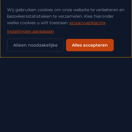
Wij gebruiken cookies om onze website te verbeteren en
bezoekersstatistieken te verzamelen. Kies hieronder
welke cookies u wilt toestaan.
privacyverklaring
.
Instellingen aanpassen
💬
Alleen noodzakelijke
Alles accepteren
ALLE ARTIKELEN
SEO (11)
AI (7)
MIGRATIE (5)
VINDBAARHEID (4)
GEO (4)
LOKALE-SEO (4)
TECHNIEK (4)
MKB (3)
ONLINE-MARKETING (3)
MCP (3)