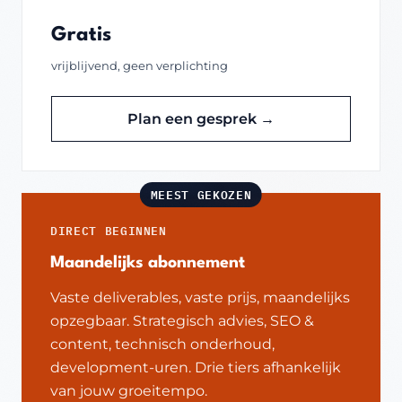
Gratis
vrijblijvend, geen verplichting
Plan een gesprek →
MEEST GEKOZEN
DIRECT BEGINNEN
Maandelijks abonnement
Vaste deliverables, vaste prijs, maandelijks
opzegbaar. Strategisch advies, SEO &
content, technisch onderhoud,
development-uren. Drie tiers afhankelijk
van jouw groeitempo.