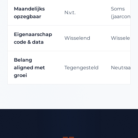
Maandelijks
Soms
N.v.t.
opzegbaar
(jaarcontra
Eigenaarschap
Wisselend
Wisselend
code & data
Belang
aligned met
Tegengesteld
Neutraal
groei