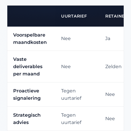
UURTARIEF
RETAINER
Voorspelbare
Nee
Ja
maandkosten
Vaste
deliverables
Nee
Zelden
per maand
Proactieve
Tegen
Nee
signalering
uurtarief
Strategisch
Tegen
Nee
advies
uurtarief