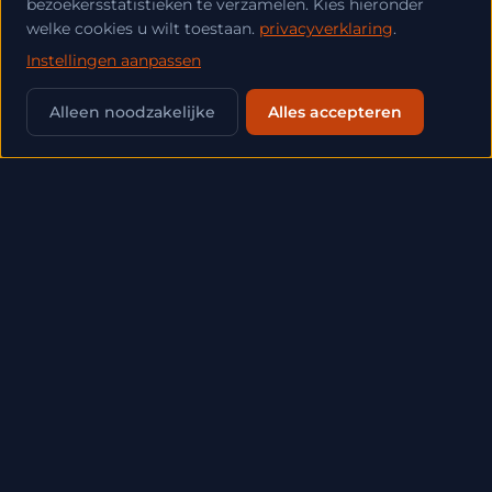
bezoekersstatistieken te verzamelen. Kies hieronder
welke cookies u wilt toestaan.
privacyverklaring
.
Instellingen aanpassen
💬
Alleen noodzakelijke
Alles accepteren
TECHNIEK
ALLES
STRATEGIE
GROEI
CASES
NIEUWS