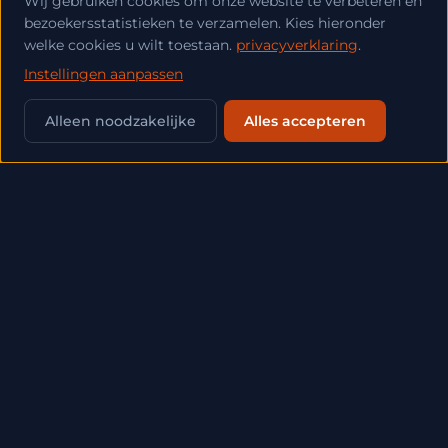
Wij gebruiken cookies om onze website te verbeteren en
bezoekersstatistieken te verzamelen. Kies hieronder
welke cookies u wilt toestaan.
privacyverklaring
.
Instellingen aanpassen
💬
Alleen noodzakelijke
Alles accepteren
ALLE ARTIKELEN
SEO (11)
AI (7)
MIGRATIE (5)
VINDBAARHEID (4)
GEO (4)
LOKALE-SEO (4)
TECHNIEK (4)
MKB (3)
ONLINE-MARKETING (3)
MCP (3)