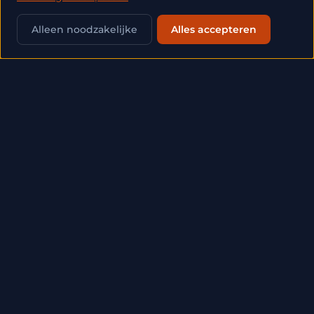
💬
Alleen noodzakelijke
Alles accepteren
Startpunt
Plan een kennismaking
Geen langdradig traject vooraf. In een half
uur brengen we in kaart waar je staat en
of we bij elkaar passen. Vrijblijvend — je
weet daarna gewoon beter waar je aan
toe bent.
Kort en inhoudelijk, geen
verkooppraatje
We benoemen waar het beter kan en
wat prioriteit heeft